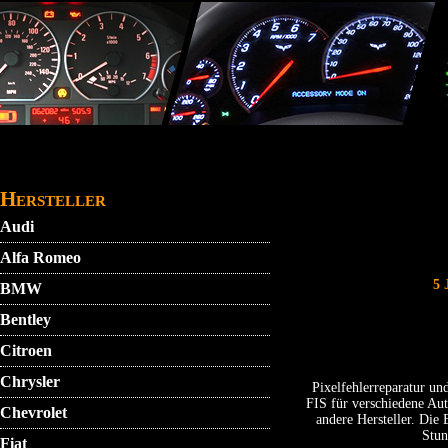
Direkt zum Inhalt
STARTMENU
VIDEO
AGB
KONTAKT
Hersteller
Audi
Alfa Romeo
5 J
BMW
Bentley
Citroen
Chrysler
Pixelfehlerreparatur u
FIS für verschiedene Au
Chevrolet
andere Hersteller. Die 
Stun
Fiat