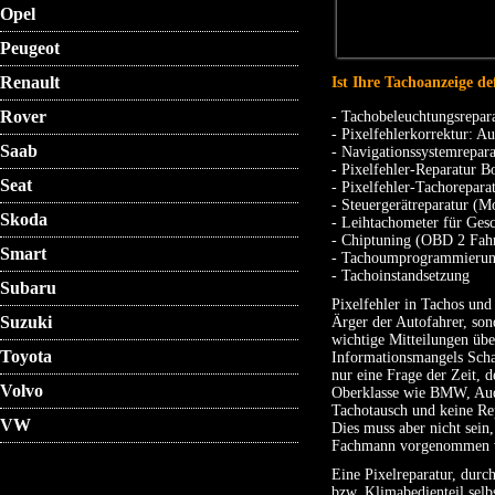
Opel
Peugeot
Renault
Ist Ihre Tachoanzeige de
Rover
- Tachobeleuchtungsrepa
- Pixelfehlerkorrektur: 
Saab
- Navigationssystemrepara
- Pixelfehler-Reparatur 
Seat
- Pixelfehler-Tachorepar
- Steuergerätreparatur (M
Skoda
- Leihtachometer für Ge
- Chiptuning (OBD 2 Fah
Smart
- Tachoumprogrammierung
- Tachoinstandsetzung
Subaru
Pixelfehler in Tachos un
Suzuki
Ärger der Autofahrer, sond
wichtige Mitteilungen üb
Toyota
Informationsmangels Schad
nur eine Frage der Zeit, 
Volvo
Oberklasse wie BMW, Audi
Tachotausch und keine Re
VW
Dies muss aber nicht sein,
Fachmann vorgenommen we
Eine Pixelreparatur, durc
bzw. Klimabedienteil selb