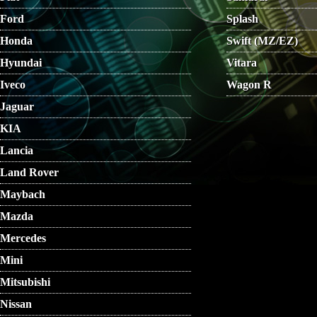
Ford
Splash
Honda
Swift (MZ/EZ)
Hyundai
Vitara
Iveco
Wagon R
Jaguar
KIA
Lancia
Land Rover
Maybach
Mazda
Mercedes
Mini
Mitsubishi
Nissan