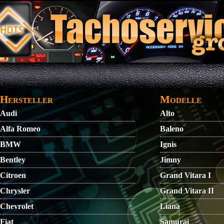
Direkt zum Inhalt
STARTMENU
VIDEO
AGB
KONTAKT
Hersteller
Modelle
Audi
Alto
Alfa Romeo
Baleno
BMW
Ignis
Bentley
Jimny
Citroen
Grand Vitara I
Chrysler
Grand Vitara II
Chevrolet
Liana
Fiat
Samurai