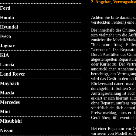
2. Angebot, Vertragsabs
Ford
Honda
Achten Sie bitte darauf, d
versteckten Fehlern) eine
Hyundai
Die innerhalb des Online-
sich vielmehr um die Auff
Iveco
zunächst ihr Modell/Marke
"Reparaturauftrag". Fülle
Jaguar
"absenden". Der Reparatur
Durch Ausfüllen des Onlin
KIA
abgestempelten Reparatura
Lancia
oder Kurier zu. Der Vert
ausdrücklichen Annahme de
Land Rover
berechtigt, das Vertrags
wird das Gerät in den näc
Maybach
Rückversand dauert maxima
durchgeführt. Sollten Sie
Mazda
Auftragserteilung ist auc
erklärt er sich hiermit 
Mercedes
ohne Reparaturauftrag rep
schriftlich deutlich dara
Mini
Preisvorschlag, muss er da
Gerät überprüft, eventuel
Mitsubishi
Bei einer Reparatur vor 
Nissan
variieren von Modell zu M