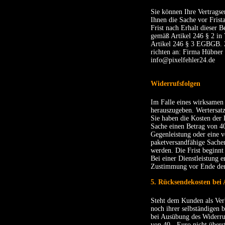
Sie können Ihre Vertrags
Ihnen die Sache vor Frist
Frist nach Erhalt dieser 
gemäß Artikel 246 § 2 in
Artikel 246 § 3 EGBGB. Z
richten an: Firma Hübner
info@pixelfehler24.de
Widerrufsfolgen
Im Falle eines wirksamen
herauszugeben. Wertersat
Sie haben die Kosten der 
Sache einen Betrag von 40
Gegenleistung oder eine v
paketversandfähige Sachen
werden. Die Frist beginnt
Bei einer Dienstleistung e
Zustimmung vor Ende der W
5. Rücksendekosten bei
Steht dem Kunden als Verb
noch ihrer selbständigen
bei Ausübung des Widerru
von 40,- Euro nicht übers