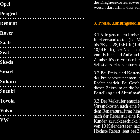
die Diagnosekosten sowie
Opel
weisen daraufhin, dass s
Peugeot
Renault
3. Preise, Zahlungsbedi
Rover
3.1 Alle genannten Preise
Rückversandkosten (bei 
Saab
bis 2Kg. - 28,13EUR (10K
18,91EUR), per Nachnahme
Seat
vom Fehler und Aufwand a
Zündschlösser, vor der Re
Skoda
Selbstversuchreparaturen 
Smart
3.2 Bei Preis- und Kosten
der Preise vorzunehmen, s
Subaru
Rechts handelt. Bei Gesch
diesen Zeitraum an die be
Suzuki
Bestellung und Abruf ma
Toyota
3.3 Der Verkäufer entsche
Versandkosten auch eine 
Volvo
dem Reparaturauftrag hin
nach der Reparatur eine 
VW
Kunden zurückgeschickt. F
von 10 Kalendertagen nac
Höchste Rabatt liegt bei 