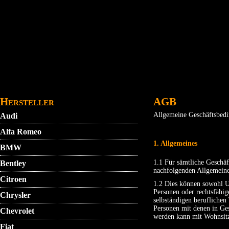
Direkt zum Inhalt
STARTMENU
VIDEO
AGB
KONTAKT
Hersteller
AGB
Allgemeine Geschäftsbed
Audi
Alfa Romeo
1. Allgemeines
BMW
1.1 Für sämtliche Geschäf
Bentley
nachfolgenden Allgemeine
Citroen
1.2 Dies können sowohl Un
Personen oder rechtsfähig
Chrysler
selbständigen beruflichen
Personen mit denen in Ges
Chevrolet
werden kann mit Wohnsitz
Fiat