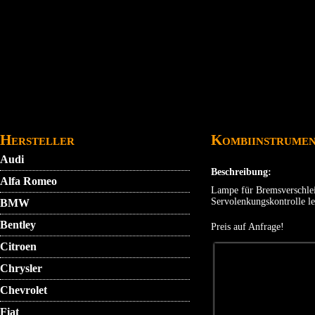
Direkt zum Inhalt
STARTMENU
VIDEO
AGB
KONTAKT
Hersteller
Kombiinstrumen
Audi
Beschreibung:
Alfa Romeo
Lampe für Bremsverschlei
Servolenkungskontrolle le
BMW
Bentley
Preis auf Anfrage!
Citroen
Chrysler
Chevrolet
Fiat