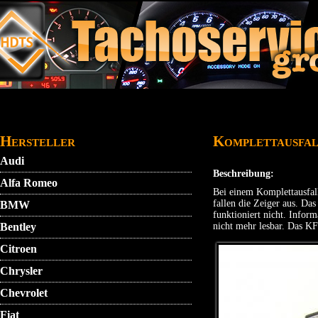
Direkt zum Inhalt
STARTMENU
VIDEO
AGB
KONTAKT
Hersteller
Komplettausfal
Audi
Beschreibung:
Alfa Romeo
Bei einem Komplettausfal
fallen die Zeiger aus. Das
BMW
funktioniert nicht. Inform
Bentley
nicht mehr lesbar. Das KF
Citroen
Chrysler
Chevrolet
Fiat