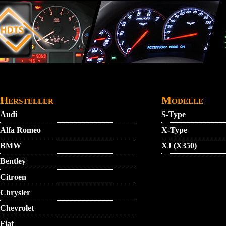
Direkt zum Inhalt
STARTMENU
VIDEO
AGB
KONTAKT
Hersteller
Modelle
Audi
S-Type
Alfa Romeo
X-Type
BMW
XJ (X350)
Bentley
Citroen
Chrysler
Chevrolet
Fiat