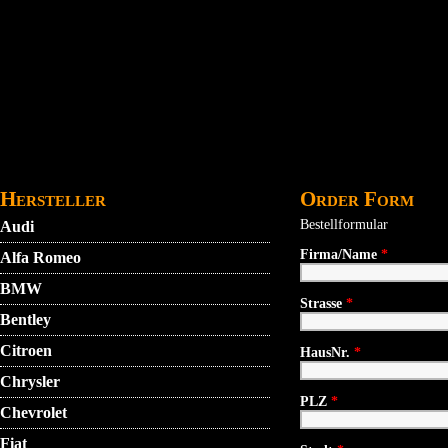
Direkt zum Inhalt
STARTMENU
VIDEO
AGB
KONTAKT
Hersteller
Order Form
Bestellformular
Audi
Firma/Name
*
Alfa Romeo
BMW
Strasse
*
Bentley
Citroen
HausNr.
*
Chrysler
PLZ
*
Chevrolet
Fiat