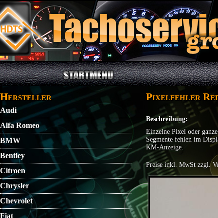
Direkt zum Inhalt
STARTMENU
VIDEO
AGB
KONTAKT
Hersteller
Pixelfehler Re
Audi
Beschreibung:
Alfa Romeo
Einzelne Pixel oder ganze
Segmente fehlen im Displ
BMW
KM-Anzeige.
Bentley
Preise inkl. MwSt zzgl. V
Citroen
Chrysler
Chevrolet
Fiat