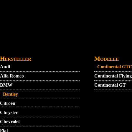
Direkt zum Inhalt
STARTMENU
VIDEO
AGB
KONTAKT
Hersteller
Modelle
Audi
Continental GT
Alfa Romeo
Continental Flyin
BMW
Continental GT
Bentley
Citroen
Chrysler
Chevrolet
Fiat