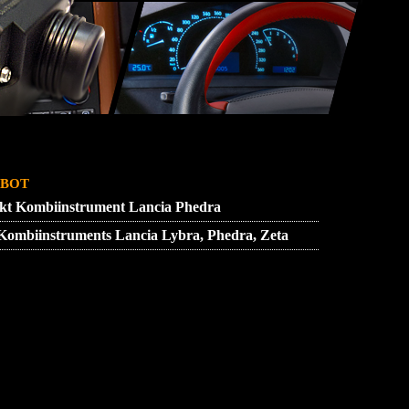
SSUM
ZUENDSCHLOSS REPARATUR
bot
ekt Kombiinstrument Lancia Phedra
 Kombiinstruments Lancia Lybra, Phedra, Zeta