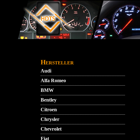
Direkt zum Inhalt
STARTMENU
VIDEO
AGB
KONTAKT
Hersteller
Audi
Alfa Romeo
BMW
Bentley
Citroen
Chrysler
Chevrolet
Fiat