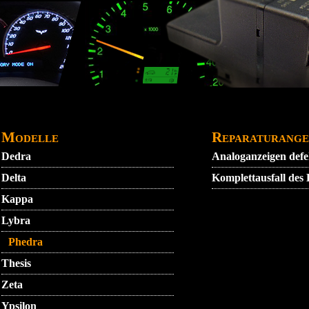
DATENSCHUTZ
GARANTIEBEDINGUNGEN
IMPRE
Modelle
Reparaturange
Dedra
Analoganzeigen def
Delta
Komplettausfall des
Kappa
Lybra
Phedra
Thesis
Zeta
Ypsilon