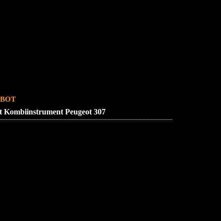
SSUM
ZUENDSCHLOSS REPARATUR
bot
t Kombiinstrument Peugeot 307