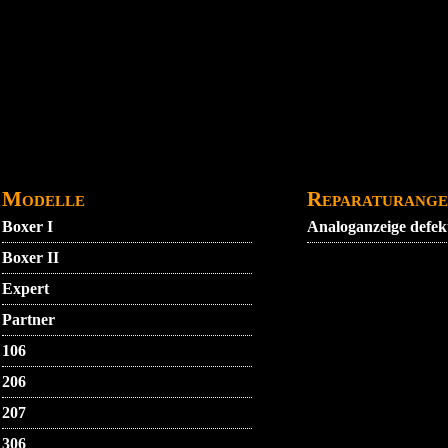
DATENSCHUTZ
GARANTIEBEDINGUNGEN
IMPRE
Modelle
Reparaturange
Boxer I
Analoganzeige defek
Boxer II
Expert
Partner
106
206
207
306