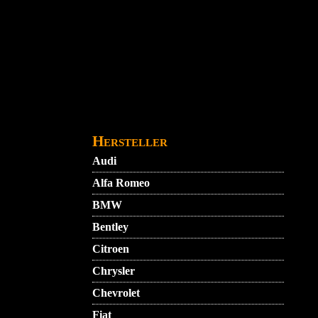
Direkt zum Inhalt
STARTMENU
VIDEO
AGB
KONTAKT
Hersteller
Audi
Alfa Romeo
BMW
Bentley
Citroen
Chrysler
Chevrolet
Fiat