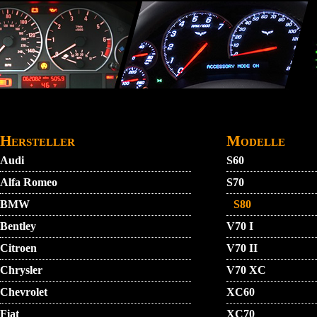
Direkt zum Inhalt
STARTMENU
VIDEO
AGB
KONTAKT
Hersteller
Modelle
Audi
S60
Alfa Romeo
S70
BMW
S80
Bentley
V70 I
Citroen
V70 II
Chrysler
V70 XC
Chevrolet
XC60
Fiat
XC70