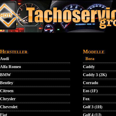
Direkt zum Inhalt
STARTMENU
VIDEO
AGB
KONTAKT
Hersteller
Modelle
Audi
Bora
Alfa Romeo
Caddy
BMW
Caddy 3 (2K)
Bentley
Corrado
Citroen
Eos (1F)
Chrysler
Fox
Chevrolet
Golf 3 (1H)
Fiat
Golf 4 (1J)