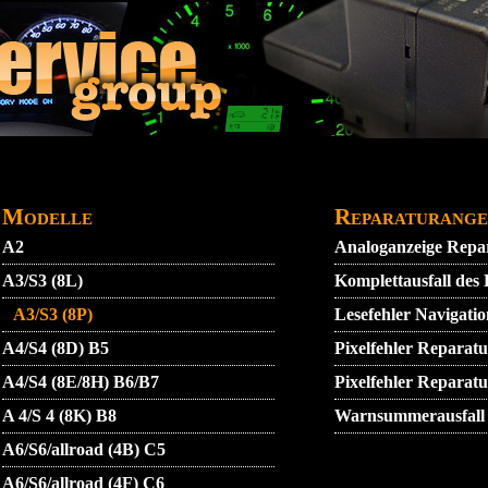
DATENSCHUTZ
GARANTIEBEDINGUNGEN
IMPRE
Modelle
Reparaturange
A2
Analoganzeige Repa
A3/S3 (8L)
Komplettausfall des
A3/S3 (8P)
Lesefehler Navigat
A4/S4 (8D) B5
Pixelfehler Reparat
A4/S4 (8E/8H) B6/B7
Pixelfehler Reparat
A 4/S 4 (8K) B8
Warnsummerausfall 
A6/S6/allroad (4B) C5
A6/S6/allroad (4F) C6