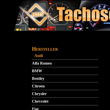
Direkt zum Inhalt
STARTMENU
VIDEO
AGB
KONTAKT
Hersteller
Audi
Alfa Romeo
BMW
Bentley
Citroen
Chrysler
Chevrolet
Fiat