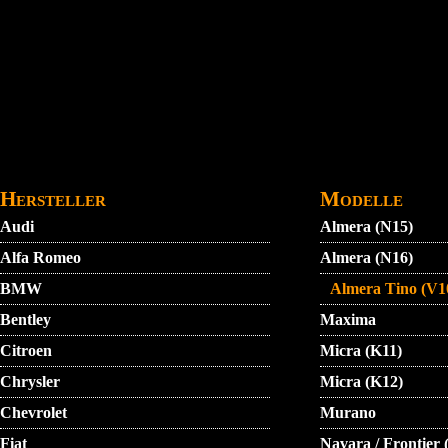
Direkt zum Inhalt
STARTMENU
VIDEO
AGB
KONTAKT
Hersteller
Modelle
Audi
Almera (N15)
Alfa Romeo
Almera (N16)
BMW
Almera Tino (V1
Bentley
Maxima
Citroen
Micra (K11)
Chrysler
Micra (K12)
Chevrolet
Murano
Fiat
Navara / Frontier 