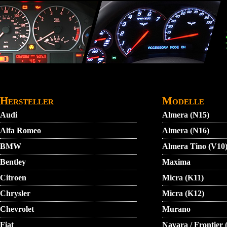
Direkt zum Inhalt
STARTMENU
VIDEO
AGB
KONTAKT
Hersteller
Modelle
Audi
Almera (N15)
Alfa Romeo
Almera (N16)
BMW
Almera Tino (V10
Bentley
Maxima
Citroen
Micra (K11)
Chrysler
Micra (K12)
Chevrolet
Murano
Fiat
Navara / Frontier 