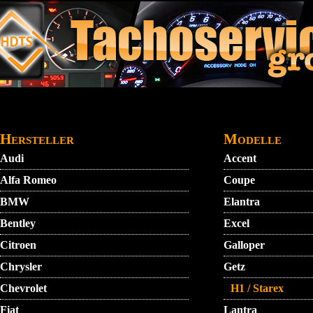
Direkt zum Inhalt
STARTMENU
VIDEO
AGB
KONTAKT
Hersteller
Modelle
Audi
Accent
Alfa Romeo
Coupe
BMW
Elantra
Bentley
Excel
Citroen
Galloper
Chrysler
Getz
Chevrolet
H1 / Starex
Fiat
Lantra