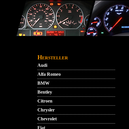
Direkt zum Inhalt
STARTMENU
VIDEO
AGB
KONTAKT
Hersteller
Audi
Alfa Romeo
BMW
Bentley
Citroen
Chrysler
Chevrolet
Fiat