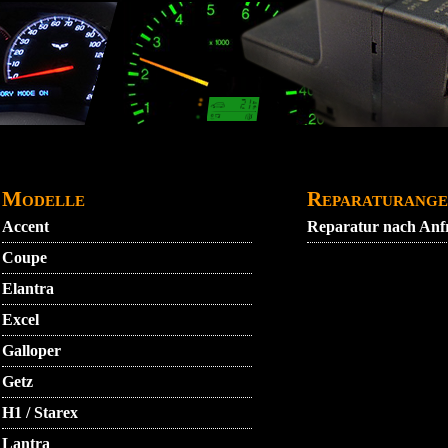
DATENSCHUTZ
GARANTIEBEDINGUNGEN
IMPRE
Modelle
Reparaturange
Accent
Reparatur nach Anf
Coupe
Elantra
Excel
Galloper
Getz
H1 / Starex
Lantra