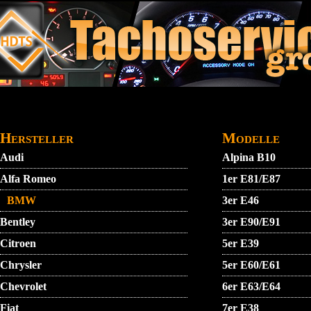
Direkt zum Inhalt
STARTMENU
VIDEO
AGB
KONTAKT
Hersteller
Modelle
Audi
Alpina B10
Alfa Romeo
1er E81/E87
BMW
3er E46
Bentley
3er E90/E91
Citroen
5er E39
Chrysler
5er E60/E61
Chevrolet
6er E63/E64
Fiat
7er E38