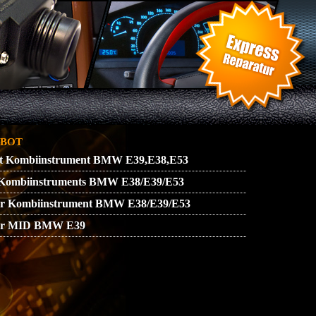
SSUM
ZUENDSCHLOSS REPARATUR
bot
ekt Kombiinstrument BMW E39,E38,E53
s Kombiinstruments BMW E38/E39/E53
tur Kombiinstrument BMW E38/E39/E53
atur MID BMW E39