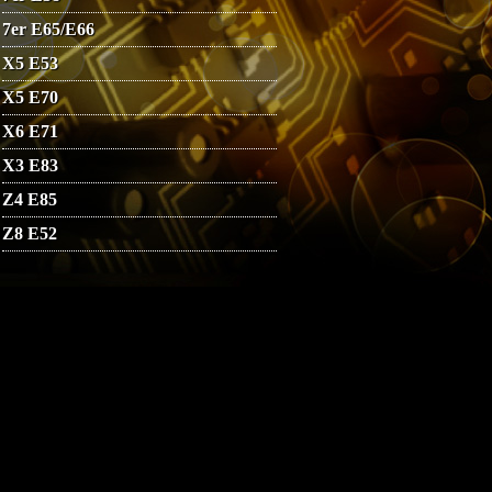
7er E65/E66
X5 E53
X5 E70
X6 E71
X3 E83
Z4 E85
Z8 E52