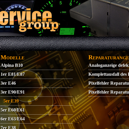
DATENSCHUTZ
GARANTIEBEDINGUNGEN
IMPRE
Modelle
Reparaturange
Alpina B10
Analoganzeige def
1er E81/E87
Komplettausfall de
3er E46
Pixelfehler Repara
3er E90/E91
Pixelfehler Repar
5er E39
5er E60/E61
6er E63/E64
7er E38