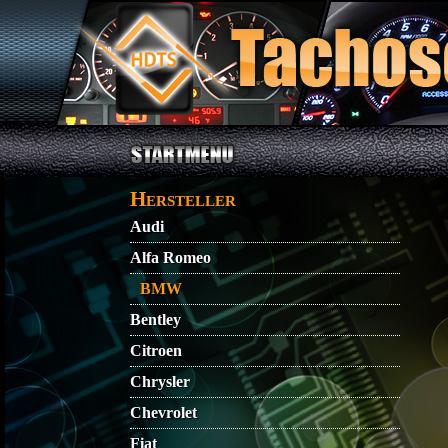
Direkt zum Inhalt
STARTMENU
VIDEO
AGB
KONTAKT
Hersteller
Audi
Alfa Romeo
BMW
Bentley
Citroen
Chrysler
Chevrolet
Fiat