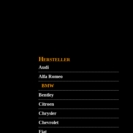
Direkt zum Inhalt
STARTMENU
VIDEO
AGB
KONTAKT
Hersteller
Audi
Alfa Romeo
BMW
Bentley
Citroen
Chrysler
Chevrolet
Fiat