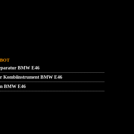
SSUM
ZUENDSCHLOSS REPARATUR
bot
eparatur BMW E46
tur Kombiinstrument BMW E46
ion BMW E46