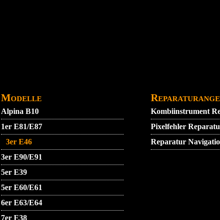
DATENSCHUTZ
GARANTIEBEDINGUNGEN
IMPRE
Modelle
Reparaturange
Alpina B10
Kombiinstrument R
1er E81/E87
Pixelfehler Repara
3er E46
Reparatur Navigat
3er E90/E91
5er E39
5er E60/E61
6er E63/E64
7er E38