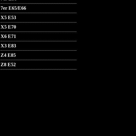
7er E65/E66
X5 E53
X5 E70
X6 E71
X3 E83
Z4 E85
Z8 E52