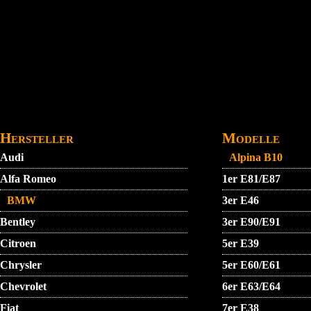
Direkt zum Inhalt
STARTMENU
VIDEO
AGB
KONTAKT
Hersteller
Modelle
Audi
Alpina B10
Alfa Romeo
1er E81/E87
BMW
3er E46
Bentley
3er E90/E91
Citroen
5er E39
Chrysler
5er E60/E61
Chevrolet
6er E63/E64
Fiat
7er E38