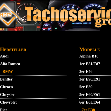
Direkt zum Inhalt
STARTMENU
VIDEO
AGB
KONTAKT
Hersteller
Modelle
Audi
Alpina B10
Alfa Romeo
1er E81/E87
BMW
3er E46
Bentley
3er E90/E91
Citroen
5er E39
Chrysler
5er E60/E61
Chevrolet
6er E63/E64
Fiat
7er E38