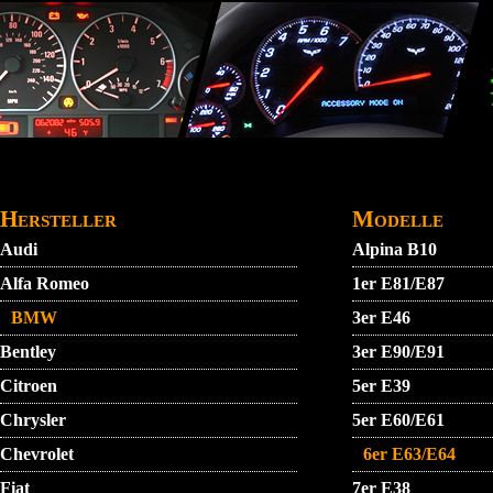
Direkt zum Inhalt
STARTMENU
VIDEO
AGB
KONTAKT
Hersteller
Modelle
Audi
Alpina B10
Alfa Romeo
1er E81/E87
BMW
3er E46
Bentley
3er E90/E91
Citroen
5er E39
Chrysler
5er E60/E61
Chevrolet
6er E63/E64
Fiat
7er E38